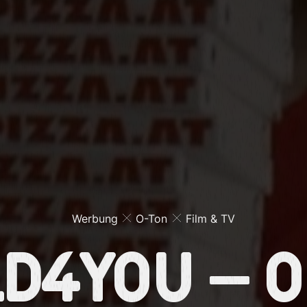
Werbung
O-Ton
Film & TV
d4You – O